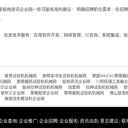
是股档资讯企业网一些可能有用的建议： 明确招聘职位需求：在招
.
 信息技术服务：应用软件开发、网络管理、IT咨询、系统集成、培
疲劳试验机机械网
悬臂梁冲击试验机机械网
德国WAZAU摩擦
机械网
摩擦磨损试验机机械网
股档资讯企业网
51照妖镜工具箱
知识企业网
板材拉伸试验机机械网
钱爱网
拉伸试验机机械网
昆
狼布兰企业网
策略配资企业网
摩擦磨耗试验机机械网
微山旅游
碳钢消失模涂料企业网
企业查询
|
企业推广
|
企业招聘
|
企业服务
|
资讯动态
|
意见建议
|
联